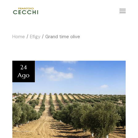
Home
Efigy
Grand time olive
24
Ago