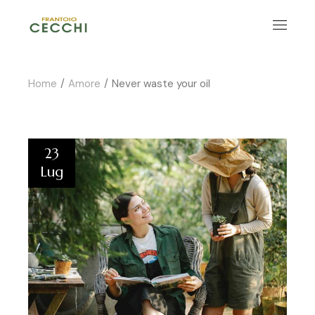
Home
Amore
Never waste your oil
23
Lug